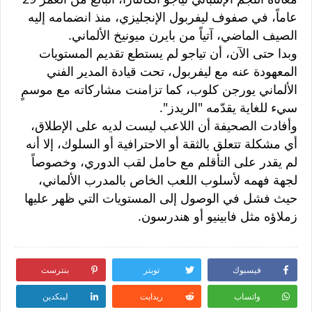
عاماً، في صفوف ليفربول
الإنجليزي، منذ انضمامه إليه
الصيف الماضي، آتياً من بايرن ميونيخ الألماني.
وبدا حتى الآن، أن تياجو لم يستطع تقديم المستويات
المعهودة عنه مع ليفربول، تحت قيادة المدير الفني
الألماني يورجن كلوب، كما تزامنت مشاركاته مع موسمٍ
سيء للغاية يقدّمه "الريدز".
وأفادت الصحيفة أن اللاعب ليست لديه على الإطلاق،
أي مشكلة تتعلق بالثقة أو الاحترافية أو السلوك، إلا أنه
لم يقدر على التأقلم مع حامل لقب الدوري، وخصوصاً
لجهة فهمه لأسلوب اللعب الخاص بالمدرب الألماني،
حيث فشل في الوصول إلى المستويات التي ظهر عليها
زملاؤه مثل فابينيو أو هندرسون.
فيسبوك
تويتر
بنترست
واتساب
ريدايت
لينكدين