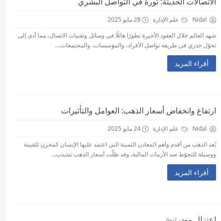
الاتصالات الحديثة: ثورة في التواصل البشري
Nidal
علم الإدارة
28 مايو 2025
شهد العالم خلال العقود الأخيرة تطورًا هائلًا في وسائل وتقنيات الاتصال، مما أدى إلى
تحوّل جذري في طريقة تواصل الأفراد، والمؤسسات، والمجتمعات....
أقراء المزيد
ارتفاع وانخفاض أسعار الذهب: العوامل والتأثيرات
Nidal
علم الإدارة
24 مايو 2025
يُعد الذهب من أقدم وأهم المعادن الثمينة التي اعتمد عليها الإنسان كمخزن للقيمة
ووسيلة للتحوّط ضد الأزمات المالية. وقد ظلّت أسعار الذهب تتذبذب...
أقراء المزيد
إعتزال مودرتيش