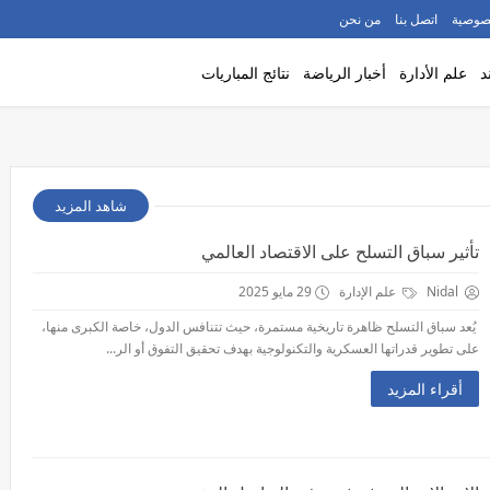
صوصية
اتصل بنا
من نحن
د
علم الأدارة
أخبار الرياضة
نتائج المباريات
شاهد المزيد
تأثير سباق التسلح على الاقتصاد العالمي
Nidal
علم الإدارة
29 مايو 2025
يُعد سباق التسلح ظاهرة تاريخية مستمرة، حيث تتنافس الدول، خاصة الكبرى منها،
على تطوير قدراتها العسكرية والتكنولوجية بهدف تحقيق التفوق أو الر...
أقراء المزيد