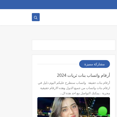
مشاركة مميزة
أرقام واتساب بنات ثريات 2024
أرقام بنات حقيقة واتساب سنطرح عليكم اليوم دليل في
ارقام بنات واتساب من جميع الدول وهذه الارقام حقيقية
مجربة ، يمكنك التواصل مع احد هذة ال…