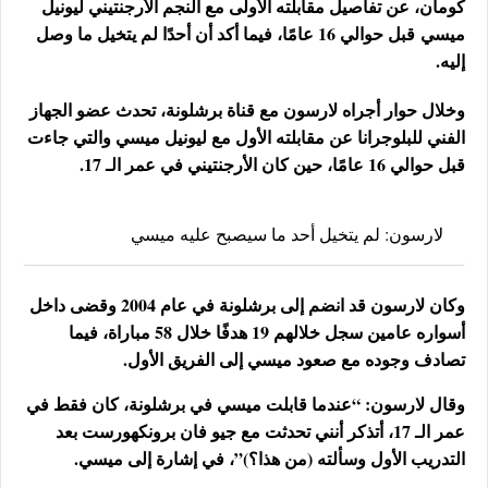
كومان، عن تفاصيل مقابلته الأولى مع النجم الأرجنتيني ليونيل
ميسي
قبل حوالي 16 عامًا، فيما أكد أن أحدًا لم يتخيل ما وصل
إليه.
وخلال حوار أجراه لارسون مع قناة برشلونة، تحدث عضو الجهاز
الفني للبلوجرانا عن مقابلته الأول مع ليونيل ميسي والتي جاءت
قبل حوالي 16 عامًا، حين كان الأرجنتيني في عمر الـ 17.
لارسون: لم يتخيل أحد ما سيصبح عليه ميسي
وكان لارسون قد انضم إلى برشلونة في عام 2004 وقضى داخل
أسواره عامين سجل خلالهم 19 هدفًا خلال 58 مباراة، فيما
تصادف وجوده مع صعود ميسي إلى الفريق الأول.
وقال لارسون: “عندما قابلت ميسي في برشلونة، كان فقط في
عمر الـ 17، أتذكر أنني تحدثت مع جيو فان برونكهورست بعد
التدريب الأول وسألته (من هذا؟)”، في إشارة إلى ميسي.