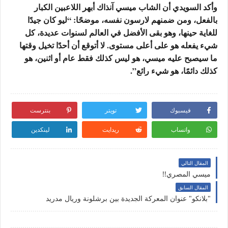
وأكد السويدي أن الشاب ميسي آنذاك أبهر اللاعبين الكبار
بالفعل، ومن ضمنهم لارسون نفسه، موضحًا: “ليو كان جيدًا
للغاية حينها، وهو بقى الأفضل في العالم لسنوات عديدة، كل
شيء يفعله هو على أعلى مستوى. لا أتوقع أن أحدًا تخيل وقتها
ما سيصبح عليه ميسي، هو ليس كذلك فقط عام أو اثنين، هو
كذلك دائمًا، هو شيء رائع”.
فيسبوك
تويتر
بنترست
واتساب
ريدايت
لينكدين
المقال التالي
ميسي المصري!!
المقال السابق
"بلانكو" عنوان المعركة الجديدة بين برشلونة وريال مدريد