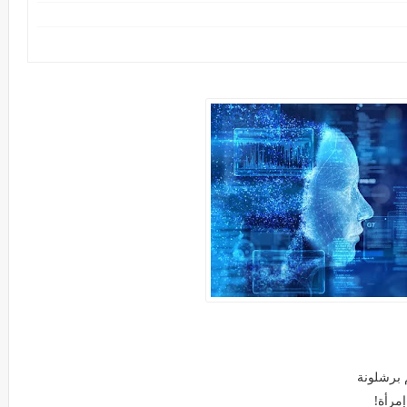
 برشلونة
مرأة!