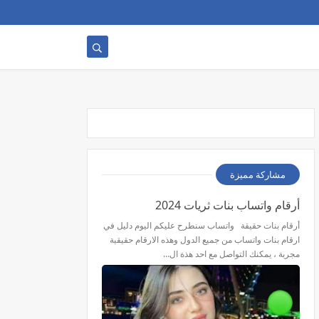
مشاركة مميزة
أرقام واتساب بنات ثريات 2024
أرقام بنات حقيقة واتساب سنطرح عليكم اليوم دليل في
ارقام بنات واتساب من جميع الدول وهذه الارقام حقيقية
مجربة ، يمكنك التواصل مع احد هذة ال…