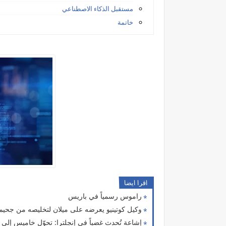
مستقبل الذكاء الاصطناعي
خاتمة
اقرا ايضا
راموس رسمياً في باريس
وكيل كوتينيو يعرضه على ميلان لتخليصه من جحيم
إشاعة تُحدث غضباً في إنجلترا: تحوّل خاميس إلى إ