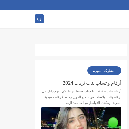
مشاركة مميزة
أرقام واتساب بنات ثريات 2024
أرقام بنات حقيقة واتساب سنطرح عليكم اليوم دليل في
ارقام بنات واتساب من جميع الدول وهذه الارقام حقيقية
مجربة ، يمكنك التواصل مع احد هذة ال…