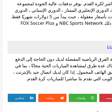
ث المباشر لكرة القدم. يوفر تدفقات عالية الجودة لمجموعة
الدوري الإنجليزي الممتاز ، الدوري الإسباني ، الدوري
الألماني ، والمزيد. إنه أيضًا أحد أكثر الخيارات بأسعار معقولة ، حيث يبدأ من 5 دولارات شهريًا فقط.
ويقدم مجموعة جيدة من القنوات ، بما في ذلك NBC Sports Network و FOX Soccer Plus
نا
ة الفرق الرياضية المفضلة لديك دون الحاجة إلى الدفع
اك عدة طرق لمشاهدة المباريات الحية مجانًا ، بما في
 الهاتف المحمول. إذا كان لديك اتصال جيد بالإنترنت ،
لويب التي تقدم بثا مباشرا للمباريات كرة القدم.
رست
واتساب
ريدايت
لينكدين