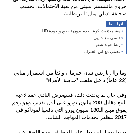
خروج مانشستر سيتي من لعبة الاحتمالات، بحسب
صحيفة "ديلي ميل" البريطانية.
اقرا ايضا
مشاهدة بث كرة القدم بدون تقطيع وبجودة HD
قصتي مع حبيبي
رشا خوند شعر
قصتي مع ابن الجيران
وما زال باريس سان جيرمان واثقاً من استمرار مبابي
(22 عاماً) داخل ملعب "حديقة الأمراء".
وفي حال لم يحدث ذلك، فسيعرض النادي عقد لاعبه
للبيع مقابل 200 مليون يورو على أقل تقدير، وهو رقم
يفوق مبلغ الـ180 مليون يورو التي دفعها لموناكو في
2017 للظفر بخدمات المهاجم الشاب.
وربما يدخل ليفربول على الخط في هذه اللعبة، على