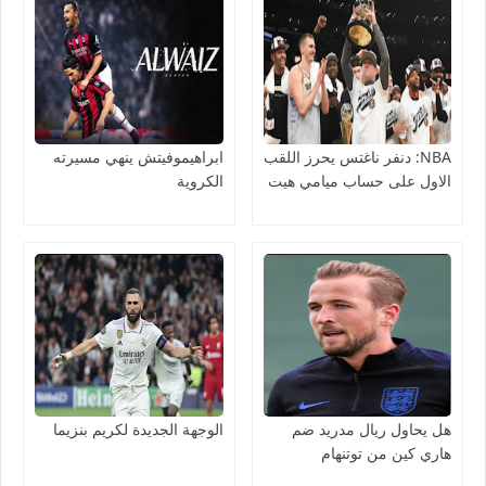
NBA: دنفر ناغتس يحرز اللقب
ابراهيموفيتش ينهي مسيرته
الاول على حساب ميامي هيت
الكروية
هل يحاول ريال مدريد ضم
الوجهة الجديدة لكريم بنزيما
هاري كين من توتنهام