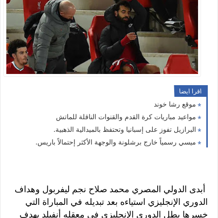
اقرا ايضا
موقع رشا خوند
مواعيد مباريات كرة القدم والقنوات الناقلة للماتش
البرازيل تفوز على إسبانيا وتحتفظ بالميدالية الذهبية.
ميسي رسمياً خارج برشلونة والوجهة الأكثر إحتمالاً باريس.
أبدى الدولي المصري محمد صلاح نجم ليفربول وهداف
الدوري الإنجليزي استياءه بعد تبديله في المباراة التي
خسرها بطل الدوري الإنجليزي في معقله أنفيلد بهدف