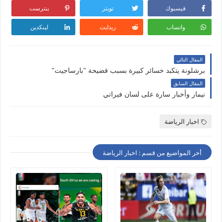
فيسبوك
تويتر
بنترست
واتساب
ريدايت
لينكدين
المقال التالي
برشلونة يتكبد خسائر كبيرة بسبب فضيحة "بارساجيت"
المقال السابق
نيمار وأخبار سارة على لسان فيراتي
اخبار الرياضة
أخر المواضيع من قسم : اخبار الرياضة