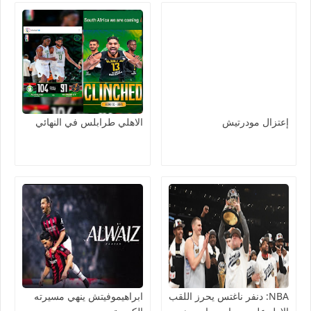
إعتزال مودرتيش
الاهلي طرابلس في النهائي
NBA: دنفر ناغتس يحرز اللقب
ابراهيموفيتش ينهي مسيرته