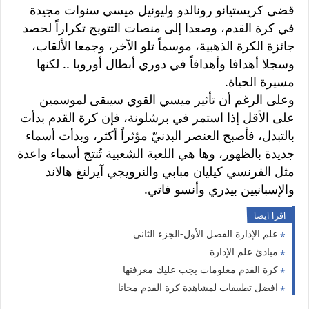
قضى كريستيانو رونالدو وليونيل ميسي سنوات مجيدة
في كرة القدم، وصعدا إلى منصات التتويج تكراراً لحصد
جائزة الكرة الذهبية، موسماً تلو الآخر، وجمعا الألقاب،
وسجلا أهدافا وأهدافاً في دوري أبطال أوروبا .. لكنها
مسيرة الحياة.
وعلى الرغم أن تأثير ميسي القوي سيبقى لموسمين
على الأقل إذا استمر في برشلونة
، فإن كرة القدم بدأت
بالتبدل، فأصبح العنصر البدنيّ مؤثراً أكثر، وبدأت أسماء
جديدة بالظهور، وها هي اللعبة الشعبية تُنتج أسماء واعدة
مثل الفرنسي كيليان مبابي والنرويجي آيرلنغ هالاند
والإسبانيين بيدري وأنسو فاتي.
اقرا ايضا
علم الإدارة الفصل الأول-الجزء الثاني
مبادئ علم الإدارة
كرة القدم معلومات يجب عليك معرفتها
افضل تطبيقات لمشاهدة كرة القدم مجانا