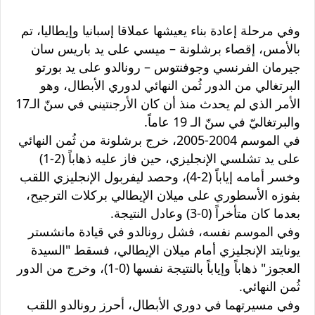
وفي مرحلة إعادة بناء يعيشها عملاقا إسبانيا وإيطاليا، تم
بالأمس، إقصاء برشلونة – ميسي على يد باريس سان
جيرمان الفرنسي وجوفنتوس
– رونالدو على يد بورتو
البرتغالي من الدور ثُمن النهائي لدوري الأبطال، وهو
الأمر الذي لم يحدث منذ أن كان الأرجنتيني في سنّ الـ17
والبرتغاليّ في سنّ الـ 19 عاماً.
في الموسم 2004-2005، خرج برشلونة من ثُمن النهائي
على يد تشلسي الإنجليزي، حين فاز عليه ذهاباً (2-1)
وخسر أمامه إياباً (2-4)، وحصد ليفربول الإنجليزي اللقب
بفوزه الأسطوري على ميلان الإيطالي بركلات الترجيح،
بعدما كان متأخراً (0-3) وعادل النتيجة.
وفي الموسم نفسه، فشل رونالدو في قيادة مانشستر
يونايتد الإنجليزي أمام ميلان الإيطالي، فسقط "السيدة
العجوز" ذهاباً وإياباً بالنتيجة نفسها (0-1)، وخرج من الدور
ثُمن النهائي.
وفي مسيرتهما في دوري الأبطال، أحرز رونالدو اللقب