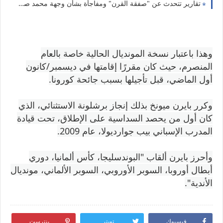
تقارير تتحدث عن "صفقة القرن" ومفاجأة بشأن وجهة محمد صلاح المقبلة وعلاقتها بكيليان مبابي
وهذا باعتبار نسخة المونديال الحالية خاصة بالعام
المنصرم، حيث كان مقررًا إقامتها في ديسمبر/كانون
أول الماضي، قبل تأجيلها بسبب جائحة كورونا.
وكرر بايرن ميونخ بذلك إنجاز برشلونة الاستثنائي، الذي
كان أول من يحصد السداسية على الإطلاق، تحت قيادة
المدرب الإسباني بيب جوارديولا، عام 2009.
وأحرز بايرن ألقاب "البوندسليجا، كأس ألمانيا، دوري
أبطال أوروبا، السوبر الأوروبي، السوبر الألماني، مونديال
الأندية".
فيسبوك
تويتر
بنترست