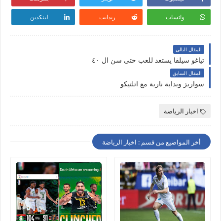
واتساب
ريدايت
لينكدين
المقال التالي
تياغو سيلفا يستعد للعب حتى سن ال ٤٠
المقال السابق
سواريز وبداية نارية مع اتلتيكو
اخبار الرياضة
أخر المواضيع من قسم : اخبار الرياضة