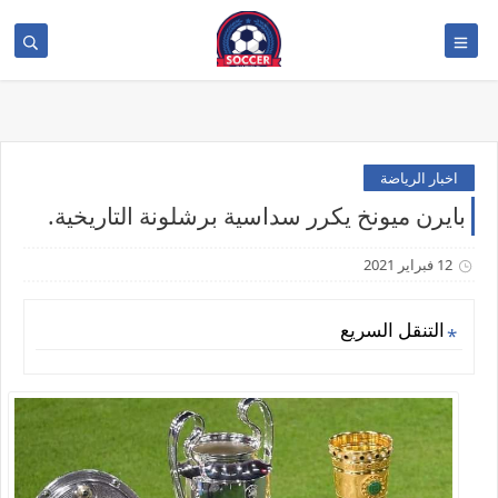
>
اخبار الرياضة
بايرن ميونخ يكرر سداسية برشلونة التاريخية.
12 فبراير 2021
التنقل السريع