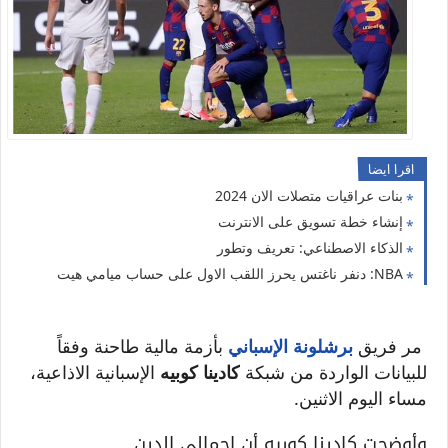
اقرا ايضا
بنات عراقيات متصلات الان 2024
إنشاء خطة تسويق على الانترنت
الذكاء الاصطناعي: تعريف وتطور
NBA: دنفر ناغتس يحرز اللقب الاول على حساب ميامي هيت
مر فريق
برشلونة الإسباني
بأزمة مالية طاحنة وفقاً
للبيانات الواردة من شبكة
كادينا كوبيه
الإسبانية الاذاعية،
مساء اليوم الاثنين.
وأوضحت كادينا كوبيه أن إجمالي الدين