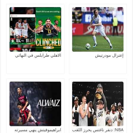
إعتزال مودرتيش
الاهلي طرابلس في النهائي
NBA: دنفر ناغتس يحرز اللقب
ابراهيموفيتش ينهي مسيرته