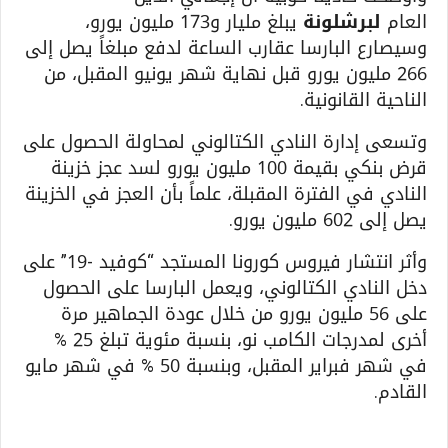
العام
لبرشلونة
يبلغ مليار و173 مليون يورو،
وسيصارع البارسا عقارب الساعة لدفع مبلغاً يصل إلى
266 مليون يورو قبل نهاية شهر يونيو المقبل، من
الناحية القانونية.
وتسعى إدارة النادي الكتالوني لمحاولة الحصول على
قرض بنكي بقيمة 100 مليون يورو لسد عجز خزينة
النادي في الفترة المقبلة، علماً بأن العجز في الخزينة
يصل إلى 602 مليون يورو.
وأثر انتشار فيروس كورونا المستجد “كوفيد -19” على
دخل النادي الكتالوني، ويعمل البارسا على الحصول
على 56 مليون يورو من خلال عودة الجماهير مرة
أخرى لمدرجات الكامب نو، بنسبة مئوية تبلغ 25 %
في شهر فبراير المقبل، وبنسبة 50 % في شهر مايو
القادم.